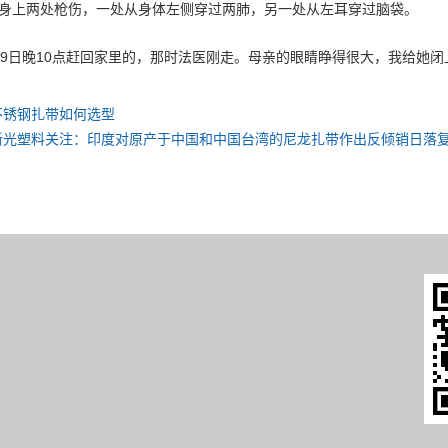
身上两处枪伤，一处从身体左侧穿过两肺，另一处从左耳穿过脑袋。
月9日晚10点赶回家里的，那时法医刚走。母亲的眼睛睁得很大，我给她
不锈钢扎带如何选型
新光塑料关注：印度对原产于中国和中国台湾的尼龙扎带作出反倾销日落