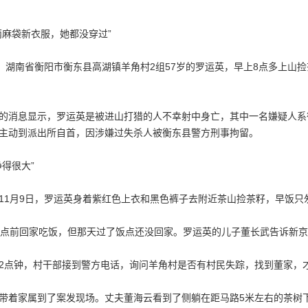
两麻袋新衣服，她都没穿过”
早，湖南省衡阳市衡东县高湖镇羊角村2组57岁的罗运英，早上8点多上
的消息显示，罗运英是被进山打猎的人不幸射中身亡，其中一名嫌疑人系
主动到派出所自首，因涉嫌过失杀人被衡东县警方刑事拘留。
睁得很大”
11月9日，罗运英身着紫红色上衣和黑色裤子去附近茶山捡茶籽，早饭只
2点前回家吃饭，但那天过了饭点还没回家。罗运英的儿子董长武告诉新
2点钟，村干部接到警方电话，询问羊角村是否有村民失踪，找到董家，
带着家属到了案发现场。丈夫董海云看到了侧躺在距马路5米左右的茶树