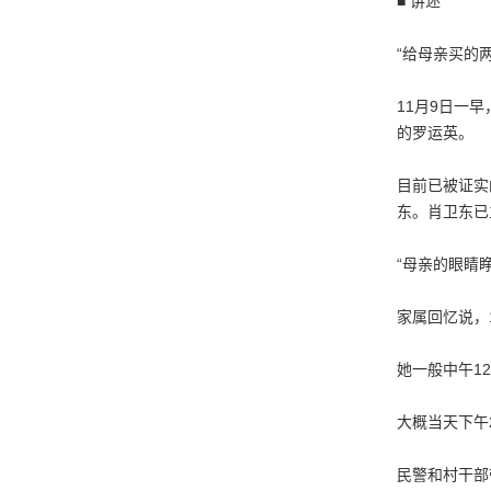
■ 讲述
“给母亲买的
11月9日一
的罗运英。
目前已被证实
东。肖卫东已
“母亲的眼睛
家属回忆说，
她一般中午1
大概当天下午
民警和村干部