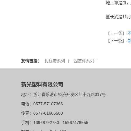
地上都是血，
董长武是11
【上一条】
·
【下一条】
·
友情链接：
扎线带系列
|
固定件系列
|
新光塑料有限公司
地址：浙江省乐清市经济开发区纬十九路317号
电话：
0577-57107366
传真：
0577-61666580
手机：
13968792750
15967478555