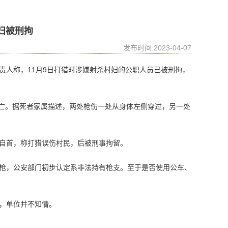
妇被刑拘
发布时间:2023-04-07
责人称，11月9日打猎时涉嫌射杀村妇的公职人员已被刑拘，
死亡。据死者家属描述，两处枪伤一处从身体左侧穿过，另一处
自首，称打猎误伤村民，后被刑事拘留。
枪，公安部门初步认定系非法持有枪支。至于是否使用公车、
，单位并不知情。