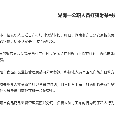
湖南一公职人员打猎射杀村
市一位公职人员近日在打猎时误杀村妇。昨日，湖南衡东县公安局相关负
管猎枪，初步认定是非法持有枪支。
57岁的衡东县高湖镇羊角村二组村民罗运英在附近山上捡茶籽时，遭枪击
袋。
阳市食品药品监督管理局蒸湘分局餐饮一科执法人员肖卫东向衡东县警方
项关负责人接受新华社记者采访时说，自首的肖卫东，打猎用的是双管猎
他人员身份目前还在进一步调查中。
阳市食品药品监督管理局蒸湘分局一负责人称肖卫东的行为属于私人行为