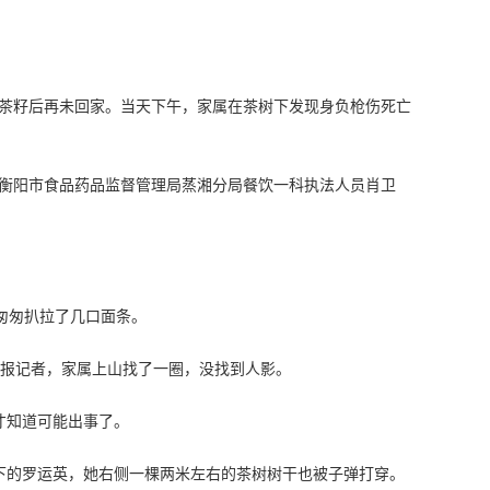
山捡茶籽后再未回家。当天下午，家属在茶树下发现身负枪伤死亡
衡阳市食品药品监督管理局蒸湘分局餐饮一科执法人员肖卫
匆匆扒拉了几口面条。
京报记者，家属上山找了一圈，没找到人影。
才知道可能出事了。
下的罗运英，她右侧一棵两米左右的茶树树干也被子弹打穿。